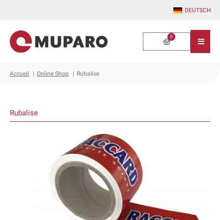
Aller
DEUTSCH
au
contenu
0
Warenkorb
Accueil
Online Shop
Rubalise
Rubalise
Ce
produit
a
plusieurs
variations.
Les
options
peuvent