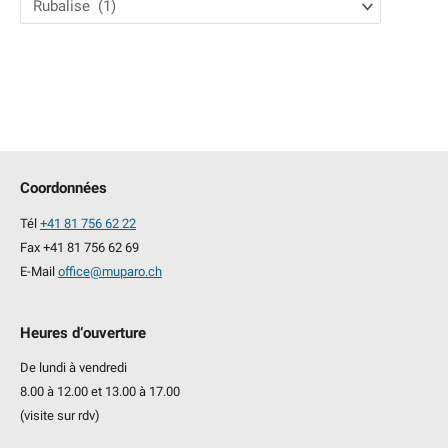
h
e
r
c
h
e
p
Coordonnées
o
Tél
+41 81 756 62 22
u
Fax +41 81 756 62 69
r
E-Mail
office@muparo.ch
:
Heures d‘ouverture
De lundi à vendredi
8.00 à 12.00 et 13.00 à 17.00
(visite sur rdv)