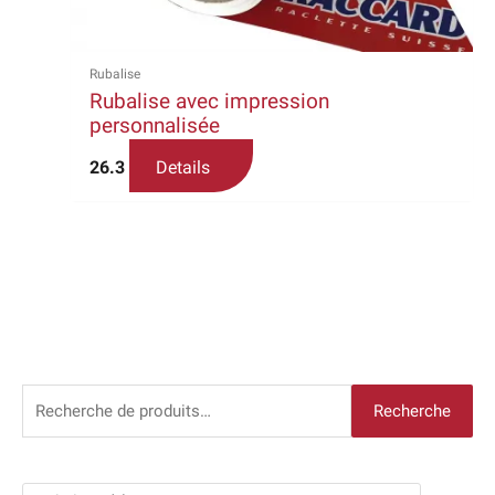
être
choisies
sur
Rubalise
la
Rubalise avec impression
page
personnalisée
du
produit
26.3
Details
R
Recherche
e
c