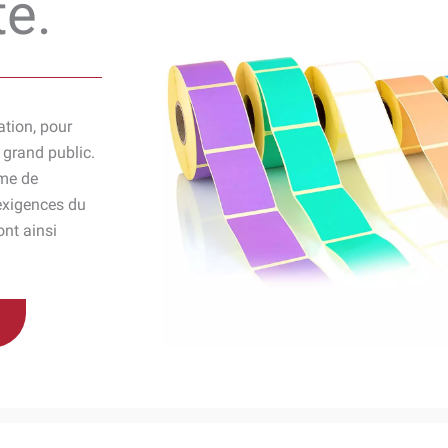
te.
ation, pour
 grand public.
me de
 exigences du
ont ainsi