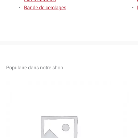
Bande de cerclages
Populaire dans notre shop
Ce
produit
a
plusieurs
variations.
Les
options