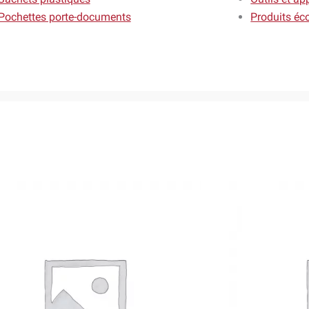
Pochettes porte-documents
Produits éc
Ce
produit
a
plusieurs
variations.
Les
options