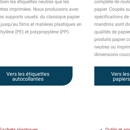
bien les étiquettes neutres que les
complète de roul
ettes imprimées. Nous produisons avec
papier. Coupés 
les supports usuels: du classique papier
spécifications de
 jusqu‘au films et matières plastiques en
mandrins sont dis
thylène (PE) et polypropylène (PP).
qualités de papi
produits papier 
neutres ou imprim
dimensions coura
Vers les étiquettes
Vers les
autocollantes
papiers
Sachets plastiques
Outils et ap