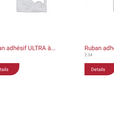
peuvent
être
choisies
sur
la
page
du
n adhésif ULTRA à...
Ruban adhé
produit
2.34
tails
Details