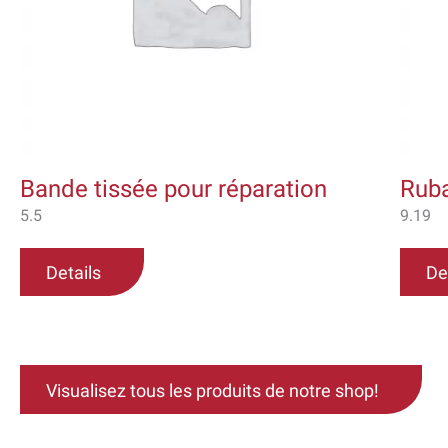
peuvent
être
choisies
sur
la
page
du
Bande tissée pour réparation
Ruba
produit
5.5
9.19
Details
De
Visualisez tous les produits de notre shop!