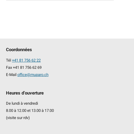
e
r
c
h
e
p
Coordonnées
o
Tél
+41 81 756 62 22
u
Fax +41 81 756 62 69
r
E-Mail
office@muparo.ch
:
Heures d‘ouverture
De lundi à vendredi
8.00 à 12.00 et 13.00 à 17.00
(visite sur rdv)