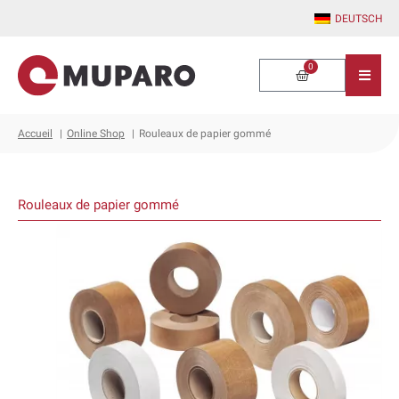
Aller
DEUTSCH
au
contenu
0
Warenkorb
Accueil
Online Shop
Rouleaux de papier gommé
Rouleaux de papier gommé
Ce
produit
a
plusieurs
variations.
Les
options
peuvent