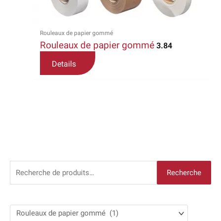
être
choisies
sur
Rouleaux de papier gommé
la
Rouleaux de papier gommé
3.84
page
du
Details
produit
R
Recherche
e
c
h