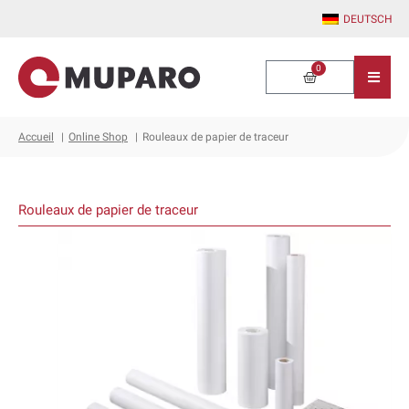
Aller
DEUTSCH
au
contenu
0
Panier
Accueil
Online Shop
Rouleaux de papier de traceur
Rouleaux de papier de traceur
Ce
produit
a
plusieurs
variations.
Les
options
peuvent