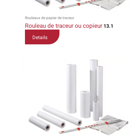
choisies
sur
la
Rouleaux de papier de traceur
Rouleau de traceur ou copieur
page
13.1
du
Details
produit
Ce
produit
a
plusieurs
variations.
Les
options
peuvent
être
choisies
sur