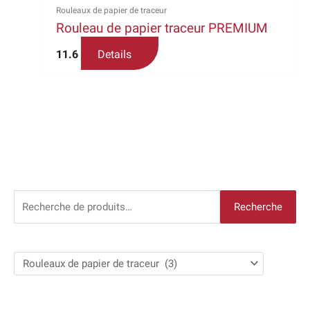
la
Rouleaux de papier de traceur
Rouleau de papier traceur PREMIUM
page
du
11.6
Details
produit
R
Recherche
e
c
h
e
r