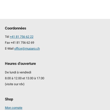
c
h
e
p
Coordonnées
o
Tél
+41 81 756 62 22
u
Fax +41 81 756 62 69
r
E-Mail
office@muparo.ch
:
Heures d‘ouverture
De lundi à vendredi
8.00 à 12.00 et 13.00 à 17.00
(visite sur rdv)
Shop
Mon compte