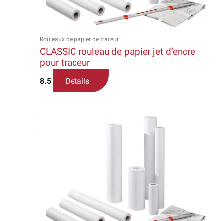
être
choisies
sur
la
Rouleaux de papier de traceur
CLASSIC rouleau de papier jet d’encre
page
pour traceur
du
produit
8.5
Details
Ce
produit
a
plusieurs
variations.
Les
options
peuvent
être