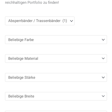
e
reichhaltigen Portfolio zu finden!
n
n
a
c
h
: