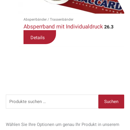
können
auf
der
Absperrbänder / Trassenbänder
Produktseite
Absperrband mit Individualdruck
26.3
gewählt
werden
Details
S
Suchen
u
c
h
Wählen Sie Ihre Optionen um genau Ihr Produkt in unserem