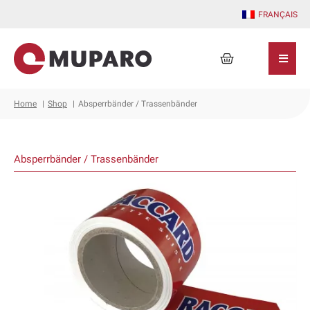
Zum
FRANÇAIS
Inhalt
springen
Warenkorb
Home
Shop
Absperrbänder / Trassenbänder
Absperrbänder / Trassenbänder
Dieses
Produkt
weist
mehrere
Varianten
auf.
Die
Optionen