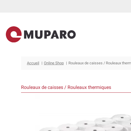
Aller
au
contenu
Accueil
Online Shop
Rouleaux de caisses / Rouleaux ther
Rouleaux de caisses / Rouleaux thermiques
Ce
produit
a
plusieurs
variations.