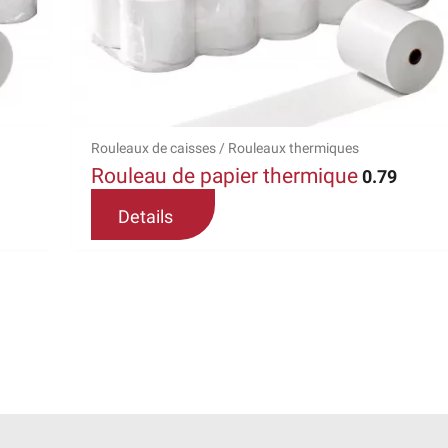
Les
options
peuvent
être
choisies
sur
Rouleaux de caisses / Rouleaux thermiques
la
Rouleau de papier thermique
0.79
page
Details
du
produit