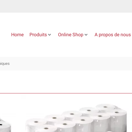
Home
Produits
Online Shop
A propos de nous
miques
Ce
produit
a
plusieurs
variations.