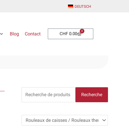
DEUTSCH
0
Warenkorb
Blog
Contact
CHF
0.00
R
Recherche
e
c
h
e