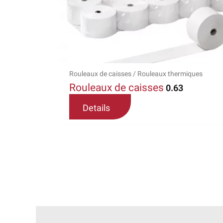
Les
options
peuvent
être
choisies
sur
Rouleaux de caisses / Rouleaux thermiques
la
Rouleaux de caisses
0.63
page
Details
du
produit