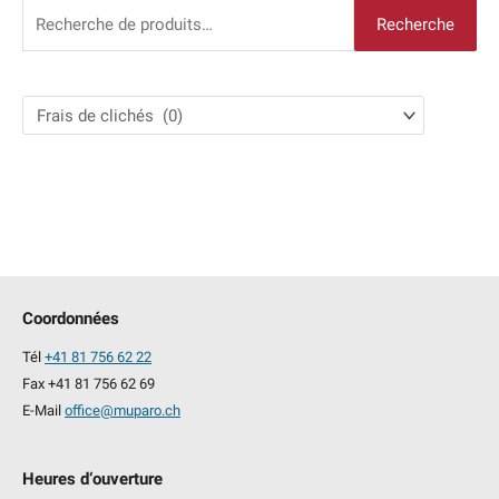
R
Recherche
e
c
h
e
r
c
h
e
p
Coordonnées
o
Tél
+41 81 756 62 22
u
Fax +41 81 756 62 69
r
E-Mail
office@muparo.ch
:
Heures d‘ouverture