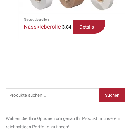
können
auf
der
Nasskleberollen
Produktseite
Nasskleberolle
3.84
Details
gewählt
werden
S
Suchen
u
c
h
Wählen Sie Ihre Optionen um genau Ihr Produkt in unserem
e
reichhaltigen Portfolio zu finden!