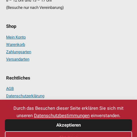
8 – 12 Uhr und 13 – 17 Uhr
(Besuche nur nach Vereinbarung)
Shop
Mein Konto
Warenkorb
Zahlungsarten
Versandarten
Rechtliches
AGB
Datenschutzerklärung
Impressum
Durch das Besuchen dieser Seite erklären Sie sich mit
unseren
Datenschutzbestimmungen
einverstanden.
Akzeptieren