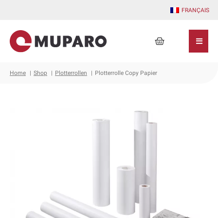
Zum
FRANÇAIS
Inhalt
springen
Warenkorb
Home
Shop
Plotterrollen
Plotterrolle Copy Papier
Plotterrolle
Copy
Papier
Menge