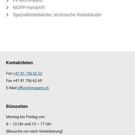
PP-alu-fix-Band
MOPP-Handylift
Spezialklebebänder, technische Klebebänder
Kontaktdaten
Fon
+41 81 756 62 22
Fax +41 81 756 62 69
E-Mail
office@muparo.ch
Bürozeiten
Montag bis Freitag von
8 – 12 Uhr und 13 – 17 Uhr
(Besuche nur nach Vereinbarung)