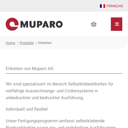
Zum
FRANÇAIS
Inhalt
springen
Warenkorb
Home
Produkte
Etiketten
Etiketten von Muparo AG
Wir sind spezialisiert im Bereich Selbstklebeetiketten für
vielfältige Auszeichnungs- und Codiersysteme in
unbedruckter und bedruckter Ausführung.
Individuell und flexibel
Unser Fertigungsprogramm umfasst selbstklebende
Blankoetiketten sowie ein- und mehrfarbige Ausführungen.