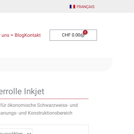
FRANÇAIS
0
Warenkorb
 uns
Blog
Kontakt
CHF
0.00
rrolle Inkjet
r für ökonomische Schwarzweiss- und
lanungs- und Konstruktionsbereich