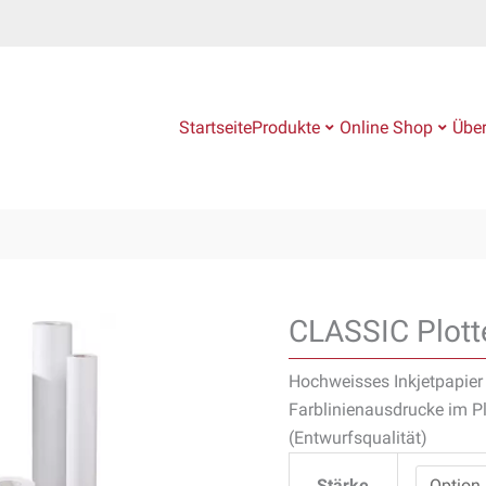
Startseite
Produkte
Online Shop
Über
CLASSIC
Plotterrolle
CLASSIC Plotte
Inkjet
Menge
Hochweisses Inkjetpapie
Farblinienausdrucke im P
(Entwurfsqualität)
Stärke