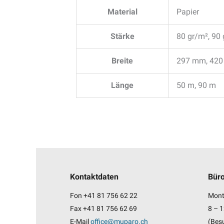
Material
Papier
Stärke
80 gr/m², 90
Breite
297 mm, 420
Länge
50 m, 90 m
Kontaktdaten
Büro
Fon
+41 81 756 62 22
Mont
Fax +41 81 756 62 69
8 – 1
E-Mail
office@muparo.ch
(Bes