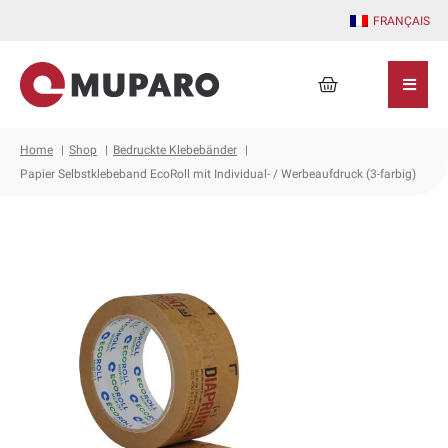
Zum
FRANÇAIS
Inhalt
springen
Warenkorb
Home
Shop
Bedruckte Klebebänder
Papier Selbstklebeband EcoRoll mit Individual- / Werbeaufdruck (3-farbig)
Papier
Selbstklebeband
EcoRoll
mit
Individual-
/
Werbeaufdruck
(3-
farbig)
Menge