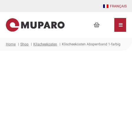
Zum
FRANÇAIS
Inhalt
springen
Warenkorb
Home
Shop
Klischeekosten
Klischeekosten Absperrband 1-farbig
Klischeekosten
Absperrband
1-
farbig
Menge